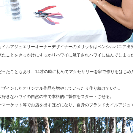
カイルアジュエリーオーナーデザイナーのメリッサはペンシルバニア出
来たことをきっかけにすっかりハワイに魅了されハワイに住んでしまっ
だったこともあり、14才の時に初めてアクセサリーを家で作りをはじめ
デザインしたオリジナル作品を増やしていったり作り続けていた。
大好きなハワイの自然の中で本格的に製作をスタートさせる。
ーマーケット等でお店を出すほどになり、自身のブランドカイルアジュ